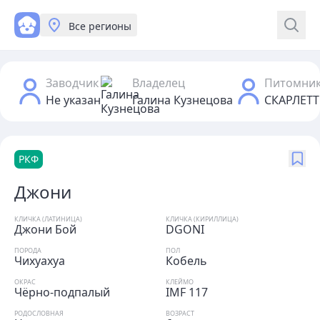
Все регионы
Заводчик
Владелец
Питомни
Не указан
Галина Кузнецова
СКАРЛЕТ
РКФ
Джони
КЛИЧКА (ЛАТИНИЦА)
КЛИЧКА (КИРИЛЛИЦА)
Джони Бой
DGONI
ПОРОДА
ПОЛ
Чихуахуа
Кобель
ОКРАС
КЛЕЙМО
Чёрно-подпалый
IMF 117
РОДОСЛОВНАЯ
ВОЗРАСТ