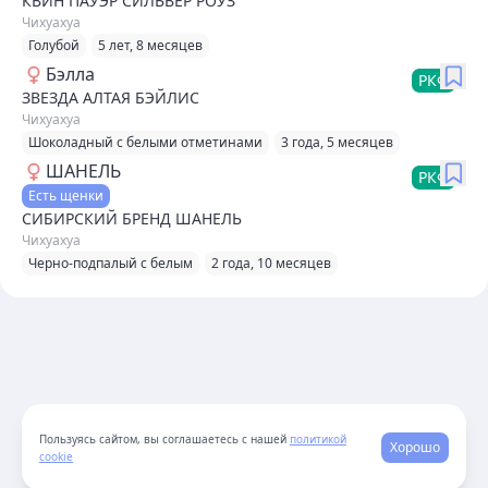
КВИН ПАУЭР СИЛЬВЕР РОУЗ
Чихуахуа
Голубой
5 лет, 8 месяцев
Бэлла
РКФ
ЗВЕЗДА АЛТАЯ БЭЙЛИС
Чихуахуа
Шоколадный с белыми отметинами
3 года, 5 месяцев
ШАНЕЛЬ
РКФ
Есть щенки
СИБИРСКИЙ БРЕНД ШАНЕЛЬ
Чихуахуа
Черно-подпалый с белым
2 года, 10 месяцев
Пользуясь сайтом, вы соглашаетесь с нашей
политикой
Хорошо
cookie