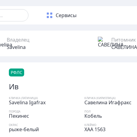
Сервисы
Владелец
Питомник
Savelina
САВЕЛИНА
РФЛС
Ив
КЛИЧКА (ЛАТИНИЦА)
КЛИЧКА (КИРИЛЛИЦА)
Savelina Igafrax
Савелина Игафракс
ПОРОДА
ПОЛ
Пекинес
Кобель
ОКРАС
КЛЕЙМО
рыже-белый
ХАА 1563