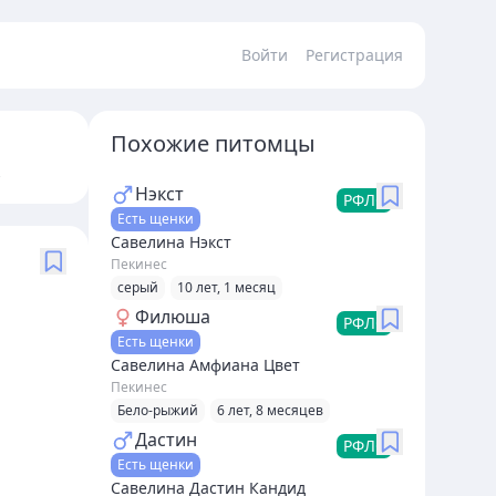
Войти
Регистрация
Похожие питомцы
Нэкст
РФЛС
Есть щенки
Савелина Нэкст
Пекинес
серый
10 лет, 1 месяц
Филюша
РФЛС
Есть щенки
Савелина Амфиана Цвет
Пекинес
Бело-рыжий
6 лет, 8 месяцев
Дастин
РФЛС
Есть щенки
Савелина Дастин Кандид